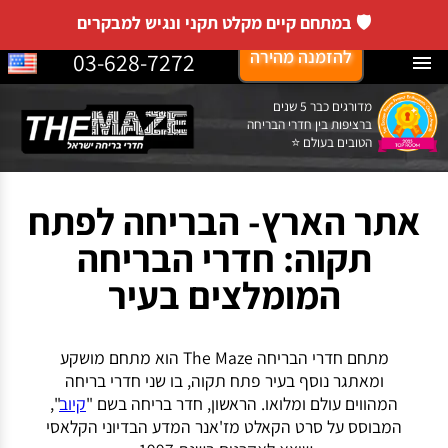
🛡️ במתחם קיים מקלט תקני ונגיש למבקרים
לג
להזמנה מהירה
03-628-7272
Menu
תוכן
מדורגים כבר 5 שנים
ברציפות בין חדרי הבריחה
הטובים בעולם ⭐
אתר הארץ- הבריחה לפתח
תקוה: חדרי הבריחה
המומלצים בעיר
מתחם חדרי הבריחה The Maze הוא מתחם מושקע
ומאתגר נוסף בעיר פתח תקוה, בו שני חדרי בריחה
המהווים עולם ומלואו. הראשון, חדר בריחה בשם "
קיוב
",
המבוסס על סרט הקאלט מז'אנר המדע הבדיוני הקלאסי