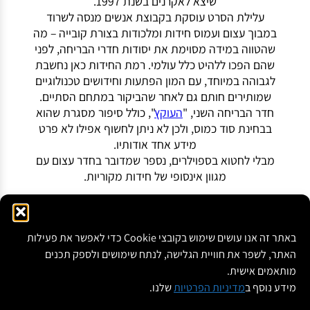
שיצא לאקרנים בשנת 1997.
עלילת הסרט עוסקת בקבוצת אנשים מנסה לשרוד
במבוך עצום ועמוס חידות ומלכודות בצורת קובייה – מה
שהטווה במידה מסוימת את יסודות חדרי הבריחה, לפני
שהם הפכו ללהיט כלל עולמי. רמת החידות כאן נחשבת
לגבוהה במיוחד, עם המון הפתעות וחידושים טכנולוגיים
שמותירים חותם גם לאחר שהביקור במתחם הסתיים.
חדר הבריחה השני, "
העוקץ
", כולל סיפור מסגרת שהוא
בבחינת סוד כמוס, ולכן לא ניתן לחשוף אפילו לא פרט
מידע אחד אודותיו.
מבלי לחטוא בספוילרים, נספר שמדובר בחדר עצום עם
מגוון אינסופי של חידות מקוריות.
לכתבה המלאה לחצ/י כאן
באתר זה אנו עושים שימוש בקובצי Cookie כדי לאפשר את פעילות
כתובת: הרב"ש 6 פתח-תקווה
מאמרים
❞כתבו עלינו❝
האתר, לשפר את חוויית הגלישה, לנתח שימושים ולספק תכנים
תקנון החברה ומדיניות פרטיות
הצהרת נגישות
⭐ הצטרפות למועדון הלקוחות
מותאמים אישית.
תקנון מועדון הלקוחות
Cube Room
Escape Room
חדר בריחה בפתח תקווה
מידע נוסף ב
מדיניות הפרטיות
שלנו.
חדר בריחה מומלץ
אסקייפ רום