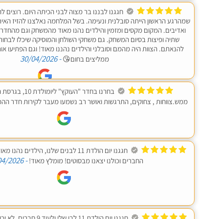
חגגנו לבננו בר מצוה לבני הכיתה היום. רוצים 
שמהרגע הראשון הייתה סובלנית ונעימה. בשל המלחמה נאלצנו להזיז האירו
ואדיבים. המקום מקסים ומזמין והילדים נהנו מאוד מהמשחק וגם מהחדר 
שתיה ופיצות בסיום המשחק. גם משחקי השולחן והמוסיקה שיכלו לבחור
להנאתם. הצוות היה מהמם וסובלני והילדים נהננו מאוד! וגם הפתיעו או
- 30/04/2026
ממליצים בחום😘
בחרנו בחדר "העוקץ" 
ממש.צווחות , צחוקים, התרגשות ואושר רב נשמעו מעבר לקירות חדר הה
חגגנו יום הולדת 11 לבנים שלנו, הילדים 
- 18/04/2026
החברים וכולנו יצאנו מבסוטים! מומלץ מאוד!
חגגנו יום הולדת 11 לבן שלי