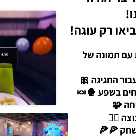
!
יאו רק עוגה!
 עם תמונה של
s and
בור החגיגה 🎀
חים בשפע 🍿🍬
חה 🧩
ה 🤸‍♂️
שחק 🍕🍕