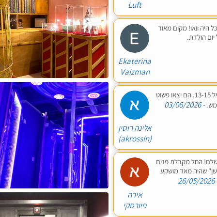
Luft
"העוקץ". הכל היה וואו! מקום מאוד
ום הולדת.
Ekaterina
Vaizman
היינו בחגיגת יום הולדת, ילד בן 13 עם 7 חברים בגיל 13-15. הם יצאו פשוט
- 03/06/2026
ממש.
‫אלינה רוסין
(‪akrossin‬‏)‬
חברים. היה מושלם! החל מקבלת פנים
"אקשן" שהיה מאד מושקע
- 26/0
אירה
פיורסקי