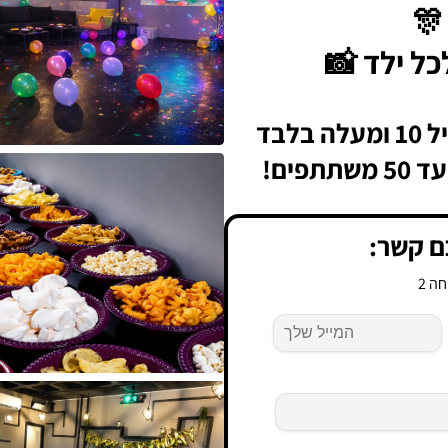
🎊
ל ילד 📸
לבד
פים!
ם קשר:
ה 2