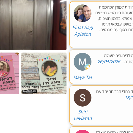
להודות למורן המהממת
ע והם היו ממש גמישים
שמולא בהמון חטיפים,
 באופן עצמאי תרמו
Einat Sagi
תנו בסוף עם מגנטים.
Aplaton
ליומולדת 10, בגרסת הילדים.היה מעולה
- 26/04/2026
מתנה.
Maya Tal
נהנו מאוד בחדי הבריחה יחד עם
Shiri
Leviatan
 ולעוד 9 חברים. לא יכולתי לבקש מקום מוצלח