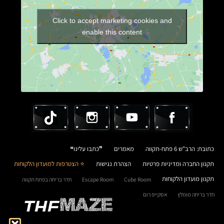
Click to accept marketing cookies and
enable this content
כתובת: הרב"ש 6 פתח-תקווה
מאמרים
❞כתבו עלינו❝
תקנון החברה ומדיניות פרטיות
הצהרת נגישות
⭐ הצטרפות למועדון הלקוחות
תקנון מועדון הלקוחות
Cube Room
Escape Room
חדר בריחה בפתח תקווה
חדר בריחה מומלץ
אסקייפ רום