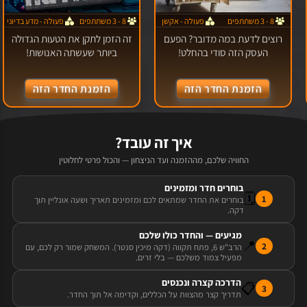
8 - 3 משתתפים
פעולה - אקשן
8 - 3 משתתפים
פעולה - מדע בדיוני
רוצים לדעת במה מדובר? הפעם
זה הזמן לתקן את הטעות הגדולה
העסק הזה סודי בהחלט!
ביותר שעשתה האנושות!
הזמנת החדר הזה
הזמנת החדר הזה
איך זה עובד?
החוויה שלכם, מההזמנה ועד הניצחון — והכול פרטי לחלוטין
בוחרים חדר ומזמינים
🗓️
1
בוחרים את החדר שמתאים לכם ומזמינים תאריך ושעה אונליין תוך
דקה.
מגיעים — והחדר כולו שלכם
📍
2
הרב"ש 6, פתח תקווה (דקה מיכין סנטר). המשחק שמור רק לכם, עם
מפעיל צמוד משלכם — בלי זרים.
הדרכה קצרה ונכנסים
📋
3
תדריך קצר מהצוות על הכללים, וקדימה אל תוך החדר.