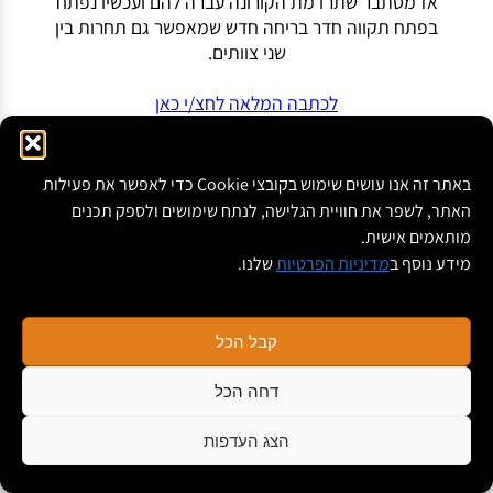
אז מסתבר שתרדמת הקורונה עברה להם ועכשיו נפתח
בפתח תקווה חדר בריחה חדש שמאפשר גם תחרות בין
שני צוותים.
לכתבה המלאה לחצ/י כאן
כתובת: הרב"ש 6 פתח-תקווה
מאמרים
❞כתבו עלינו❝
באתר זה אנו עושים שימוש בקובצי Cookie כדי לאפשר את פעילות
תקנון החברה ומדיניות פרטיות
הצהרת נגישות
⭐ הצטרפות למועדון הלקוחות
האתר, לשפר את חוויית הגלישה, לנתח שימושים ולספק תכנים
תקנון מועדון הלקוחות
Cube Room
Escape Room
חדר בריחה בפתח תקווה
מותאמים אישית.
מידע נוסף ב
מדיניות הפרטיות
שלנו.
חדר בריחה מומלץ
אסקייפ רום
קבל הכל
דחה הכל
© 2026 The Maze
הצג העדפות