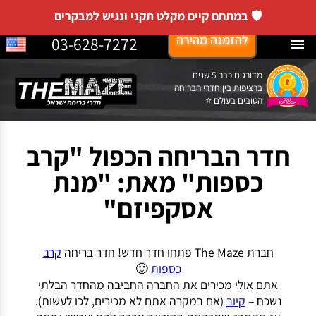
🛡️ במתחם קיים מקלט תקני ונגיש למבקרים
לג
להזמנה מהירה
03-628-7272
Menu
תוכן
מדורגים כבר 5 שנים
ברציפות בין חדרי הבריחה
הטובים בעולם ⭐
חדר הבריחה הכפול "קרב
כספות" מאת: "מנת
אסקפיזם"
חברת The Maze פתחו חדר חדש! חדר בריחה
קרב
כספות
🙂
אתם אולי מכירים את החברה החביבה מהחדר הבלתי
נשכח –
קיוב
(אם במקרה אתם לא מכירים, לכו לעשות).